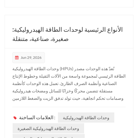
الأنواع الرئيسية لوحدات الطاقة الهيدروليكية:
صغيرة، صناعية، متنقلة
Jun 29, 2026
وحدات الطاقة الهيدروليكية (HPUs) تُعدّ هذه الوحدات مصدر
الطاقة الرئيسي لمجموعة واسعة من الآلات الثقيلة وخطوط الإنتاج
الصناعية وأنظمة الصرف الطارئ. تعمل هذه الوحدات كأنظمة
مستقلة تتضمن محركًا وخزانًا للسائل ومضخات هيدروليكية
وصمامات تحكم اتجاهية، حيث تولد تدفق الزيت والضغط اللازمين
لتشغيل المشغلات الهيدروليكية. يعتمد اختيار التكوين المناسب
بشكل أساسي على بيئة التطبيق والقيود المكانية ومتطلبات الحمل
وحدات الطاقة الهيدروليكية
العلامات الساخنة :
المحددة.بالنسبة لمديري مشتريات الهندسة والمشترين الصناعيين
في قطاع الأعمال، يُعدّ فهم الاختلافات الهيكلية ومعايير الأداء لكل
وحدات الطاقة الهيدروليكية الصغيرة
تكوين أمرًا بالغ الأهمية لتحقيق الكفاءة التشغيلية المثلى. تُحلّل هذه