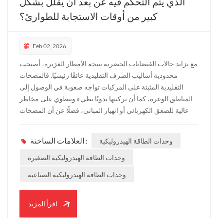
الذي يتم التحكم فيه عن بعد أن يقلل بشكل
كبير من أوقات الاستجابة للطوارئ؟
Feb 02, 2026
مع تزايد حالات الفيضانات الحضرية نتيجة الأمطار الغزيرة، أصبحت
محدودية أساليب الصرف التقليدية عائقًا رئيسيًا. فالمضخات
التقليدية المثبتة على المركبات تواجه صعوبة في الوصول إلى
المناطق الوعرة، كما أن تركيبها يدويًا بطيء وينطوي على مخاطر
عالية للصعق الكهربائي أو انهيار المباني، فضلًا عن أن المضخات
الكهربائية عرضة للتلف بسبب قصر الدائرة في البيئات المغمورة.
وتؤدي هذه التحديات إلى ضياع فرص فعّالة للتخفيف من آثار
وحدات الطاقة الهيدروليكية
العلامات الساخنة :
الفيضانات.ال سلاميد روبوت تصريف مياه الفيضانات الذي يتم
التحكم فيه عن بعد يمثل هذا النظام ابتكاراً ثورياً في مجال تصريف
وحدات الطاقة الهيدروليكية الصغيرة
المياه في حالات الطوارئ. فمن خلال دمج هيكل مجنزر للتنقل في
وحدات الطاقة الهيدروليكية الصناعية
جميع أنواع التضاريس، ونظام هيدروليكي عالي الاستقرار، وتشغيل
عن بعد بدون سائق، فإنه يحطم المعوقات التقليدية في ثلاثة أبعاد:
النشر والتشغيل والسلامة. 1. الوصول الدقيق: القضاء على
اقرأ المزيد
تأخيرات النشرإحدى المزايا الأساسي...