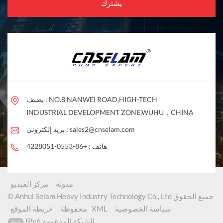
يضيف : NO.8 NANWEI ROAD,HIGH-TECH
INDUSTRIAL DEVELOPMENT ZONE,WUHU，CHINA
sales2@cnselam.com
بريد إلكتروني :
هاتف :
+86-0553-4228051
مدونة
مركز الفيديو
© Anhui Selam Heavy Industry Technology Co., Ltd جميع الحقوق
سياسة الخصوصية
XML
محفوظة .
خريطة الموقع
IPv6 الشبكة المدعومة