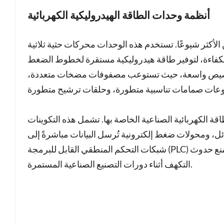
أنظمة وحدات الطاقة الهيدروليكية الكهربائية
ن الأكثر شيوعًا. تستخدم هذه الوحدات محركات حثية ثلاثية
لكفاءة، لتوفير طاقة هيدروليكية مستقرة لخطوط الضغط
انية تخصيص واسعة، حيث تستوعب مصفوفات مضخات متعددة،
 الكهربائية الصناعية الخاصة بها. تشمل هذه التكوينات
ومحولات ضغط إلكترونية تُرسل البيانات مباشرةً إلى
شبكات التحكم المنطقي القابل للبرمجة (PLC) الخاصة بالمصنع. يضمن ذلك الحفاظ على لزوجة السوائل المثلى ومنع حدوث
التكهف أثناء دورات التصنيع الصناعية المستمرة.