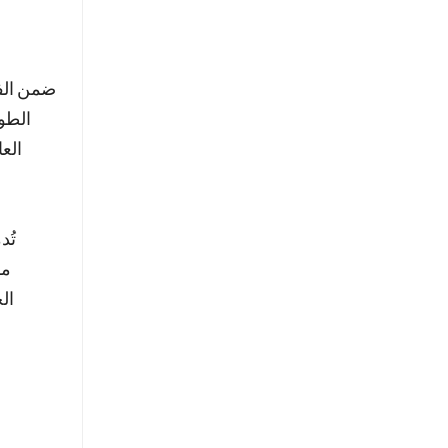
ضمن الفئ
الطو
الع
تُد
مس