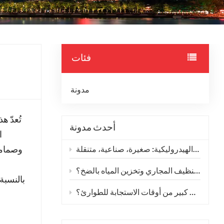
فئات
مدونة
أحدث مدونة
ا
وصماما
الأنواع الرئيسية لوحدات الطاقة الهيدروليكية: صغيرة، صناعية، متنقلة
أي مضخة غاطسة هيدروليكية ذات تدفق كبير هي الحل الأمثل لتنظيف المجاري وتخزين المياه بالضخ؟
بالنسبة
كيف يمكن لروبوت تصريف مياه الفيضانات الذي يتم التحكم فيه عن بعد أن يقلل بشكل كبير من أوقات الاستجابة للطوارئ؟