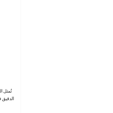
تُمثل ا
الدقيق ف