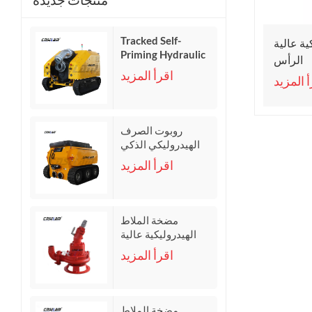
منتجات جديدة
Tracked Self-
ية عالية
Priming Hydraulic
الرأس
Drainage Robot
اقرأ المزيد
 المزيد
روبوت الصرف
الهيدروليكي الذكي
اقرأ المزيد
مضخة الملاط
الهيدروليكية عالية
الرأس
اقرأ المزيد
مضخة الملاط